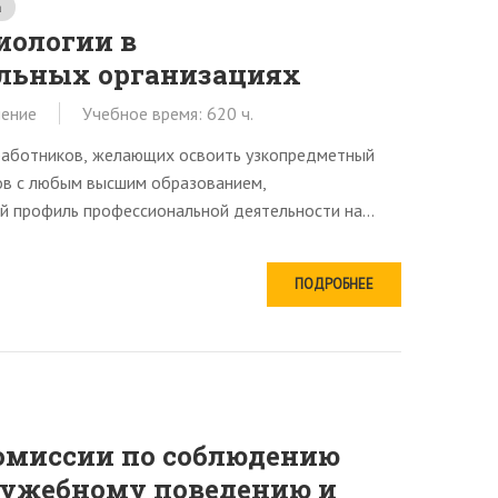
а
иологии в
ельных организациях
чение
Учебное время: 620 ч.
 работников, желающих освоить узкопредметный
тов с любым высшим образованием,
й профиль профессиональной деятельности на
ПОДРОБНЕЕ
омиссии по соблюдению
лужебному поведению и